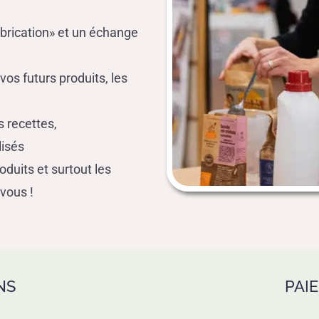
brication» et un échange
os futurs produits, les
s recettes,
isés
duits et surtout les
 vous !
NS
PAI