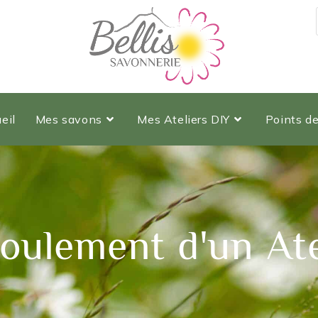
eil
Mes savons
Mes Ateliers DIY
Points d
oulement d'un Ate