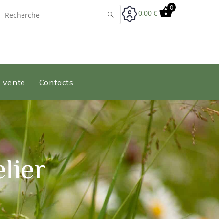
0
0,00
€
e vente
Contacts
lier