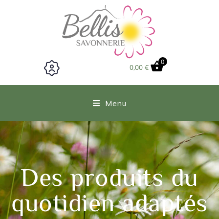
0
0,00
€
Menu
Des produits du
quotidien adaptés